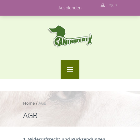
Willkommen bei CaniNutrix
Login
Ausblenden
Home
AGB
AGB
1. Widerrufsrecht und Rücksendungen